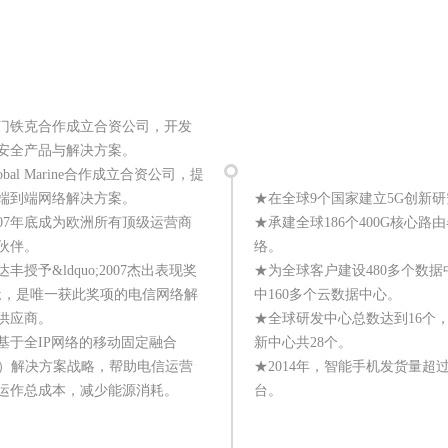
门铁克合作成立合资公司，开发
安全产品与解决方案。
obal Marine合作成立合资公司，提
端到端网络解决方案。
★在全球9个国家建立5G创新
007年底成为欧洲所有顶级运营商
★承建全球186个400G核心路
伙伴。
络。
丰授予&ldquo;2007杰出表现奖
★为全球客户建设480多个数据
quo;，是唯一获此奖项的电信网络解
中160多个云数据中心。
供应商。
★全球研发中心总数达到16个
基于全IP网络的移动固定融合
新中心共28个。
C）解决方案战略，帮助电信运营
★2014年，智能手机发货量超过7
运作总成本，减少能源消耗。
台。