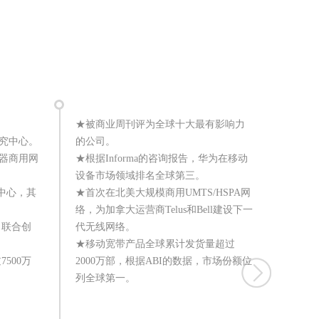
★被商业周刊评为全球十大最有影响力
研究中心。
的公司。
由器商用网
★根据Informa的咨询报告，华为在移动
设备市场领域排名全球第三。
中心，其
★首次在北美大规模商用UMTS/HSPA网
络，为加拿大运营商Telus和Bell建设下一
，联合创
代无线网络。
★海外
★移动宽带产品全球累计发货量超过
售额。
500万
2000万部，根据ABI的数据，市场份额位
★与沃
列全球第一。
式成为