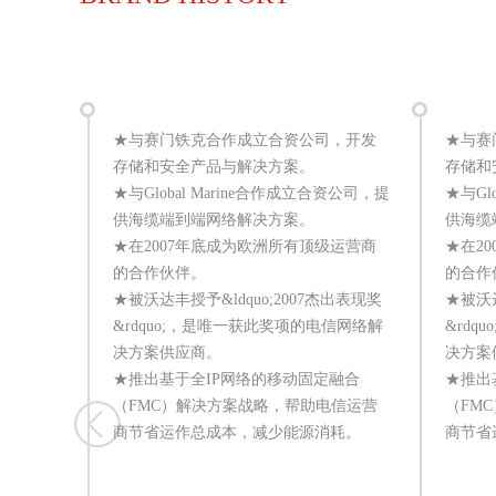
★与赛门铁克合作成立合资公司，开发
★与赛
存储和安全产品与解决方案。
存储和
★与Global Marine合作成立合资公司，提
★与Gl
供海缆端到端网络解决方案。
供海缆
★在2007年底成为欧洲所有顶级运营商
★在2
的合作伙伴。
的合作
★被沃达丰授予&ldquo;2007杰出表现奖
★被沃达
&rdquo;，是唯一获此奖项的电信网络解
&rd
决方案供应商。
决方案
★推出基于全IP网络的移动固定融合
★推出
（FMC）解决方案战略，帮助电信运营
（FM
商节省运作总成本，减少能源消耗。
商节省